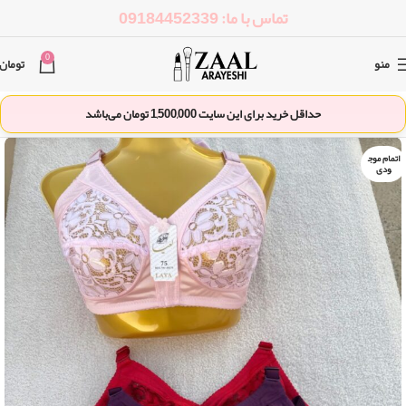
تماس با ما: 09184452339
0
منو
تومان
حداقل خرید برای این سایت
1,500,000
تومان می‌باشد
اتمام موج
ودی