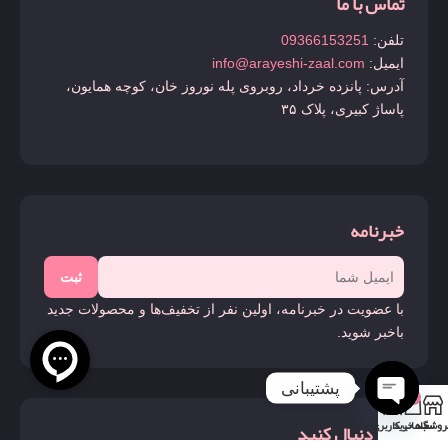
تماس با ما
تلفن:
09366153251
ایمیل:
info@arayeshi-zaal.com
آدرس: پانزده خرداد، روبروی پله نوروز خان، کوچه همایون،
پاساژ کبیری، پلاک ۳۵
خبرنامه
ثبت
با عضویت در خبرنامه، اولین نفر از تخفیف‌ها و محصولات جدید
باخبر شوید.
پشتیبانی
0
روشگاه
سبد خرید
حساب کاربری من
Open
ما را دنبال کنید
chaty