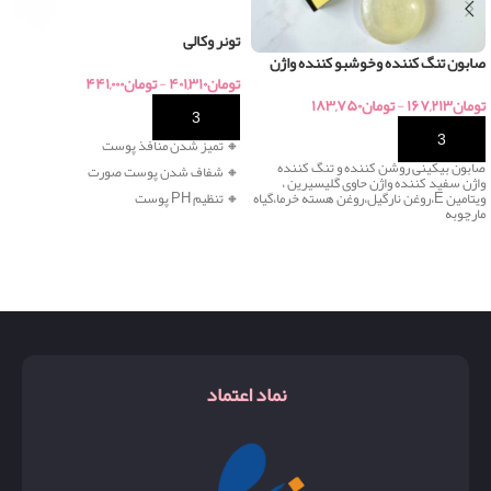
تونر وکالی
صابون تنگ کننده وخوشبو کننده واژن
تومان
۴۰۱,۳۱۰
-
تومان
۴۴۱,۰۰۰
تومان
۱۶۷,۲۱۳
-
تومان
۱۸۳,۷۵۰
خرید
خرید
🔸 تمیز شدن منافذ پوست
صابون بیکینی روشن کننده و تنگ کننده
🔸 شفاف شدن پوست صورت
واژن سفید کننده واژن حاوی گلیسیرین ،
ویتامین E،روغن نارگیل،روغن هسته خرما،گیاه
🔸 تنظیم PH پوست
مارچوبه
نماد اعتماد