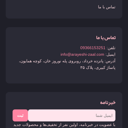
تماس با ما
تماس با ما
تلفن:
09366153251
ایمیل:
info@arayeshi-zaal.com
آدرس: پانزده خرداد، روبروی پله نوروز خان، کوچه همایون،
پاساژ کبیری، پلاک ۳۵
خبرنامه
ثبت
با عضویت در خبرنامه، اولین نفر از تخفیف‌ها و محصولات جدید