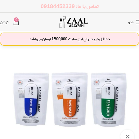
تماس با ما: 09184452339
0
منو
تومان
حداقل خرید برای این سایت
1,500,000
تومان می‌باشد
بزرگنمایی تصویر