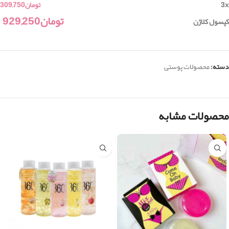
x
3
تومان
309,750
تومان
929,250
کپسول کلاژن
دسته:
محصولات پوستی
محصولات مشابه