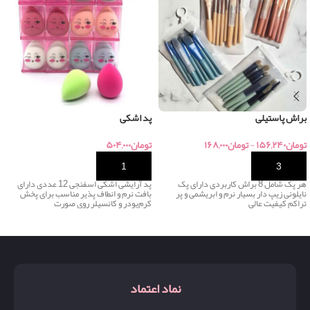
براش پاستیلی
پد اشکی
تومان
۱۵۶,۲۴۰
-
تومان
۱۶۸,۰۰۰
تومان
۵۰۴,۰۰۰
خرید
خرید
هر پک شامل 8 براش کاربردی دارای پک
پد آرایشی اشکی اسفنجی 12 عددی دارای
نایلونی زیپ دار بسیار نرم و ابریشمی و پر
بافت نرم و انطاف پذیر مناسب برای پخش
تراکم کیفیت عالی
کرم‌پودر و کانسیلر روی صورت
نماد اعتماد