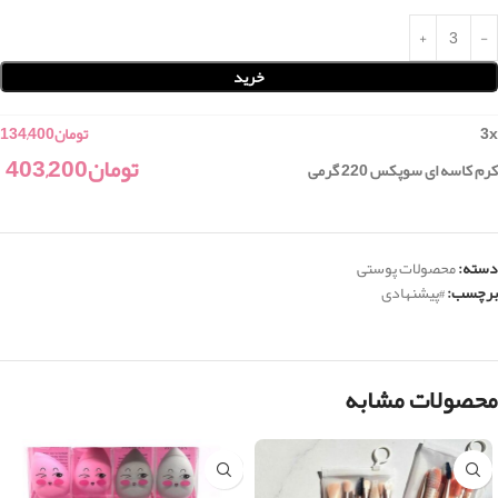
خرید
x
3
تومان
134,400
تومان
403,200
کرم کاسه ای سوپکس 220 گرمی
دسته:
محصولات پوستی
برچسب:
#پیشنهادی
محصولات مشابه