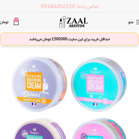
تماس با ما: 09184452339
0
منو
تومان
حداقل خرید برای این سایت
1,500,000
تومان می‌باشد