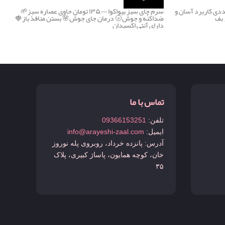
لاح ابرو سه تایی تینکل بسته ی ۳ عددی کاربرد آسان و
سرم چای سبز بیواکوا ۱۳۵,۰۰۰ تومان حاوی عصاره سبز🌱
ریف
ضداکنه و جوش🌝 درمان جای جوش🌸 بستن منافذ باز🍓
دارای آنتی اکسیدان
تماس با ما
تلفن:
09366153251
ایمیل:
info@arayeshi-zaal.com
آدرس: پانزده خرداد، روبروی پله نوروز
خان، کوچه همایون، پاساژ کبیری، پلاک
۳۵