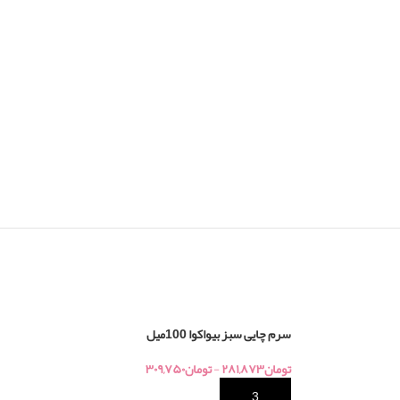
سرم چایی سبز بیواکوا 100میل
تومان
۲۸۱,۸۷۳
-
تومان
۳۰۹,۷۵۰
خرید