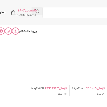
پشتیبانی 24/7
توما
09366153251
ورود / ثبت نام
تومان
۲۴۹,۰۰۸
تومان
۲۴۳,۶۵۳
(7% تخفیف)
(9% تخفیف)
24 عدد
48+ عدد