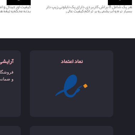
هر پک شامل 8 براش کاربردی دارای پک نایلونی زیپ دار
کیفیت اورجینال و ا
بسیار نرم و ابریشمی و پر تراکم کیفیت عالی
بدنه محکم و تیغه ها
نماد اعتماد
آرایشی
فروشگاه
و ضمانت