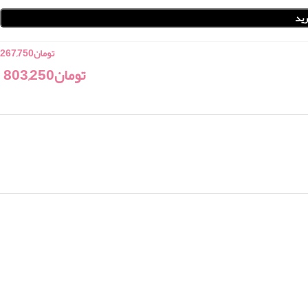
ید
تومان
267,750
تومان
803,250