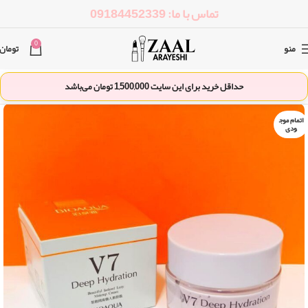
تماس با ما: 09184452339
0
منو
تومان
حداقل خرید برای این سایت
1,500,000
تومان می‌باشد
اتمام موج
ودی