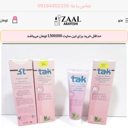
تماس با ما: 09184452339
0
منو
تومان
حداقل خرید برای این سایت
1,500,000
تومان می‌باشد