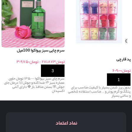
سرم چایی سبز بیواکوا 100میل
پد قارچی
تومان
۲۸۱,۸۷۳
-
تومان
۳۰۹,۷۵۰
تومان
۶۰۹,۰۰۰
خرید
سرم چای سبز بیواکوا ۱۳۵,۰۰۰ تومان حاوی
خرید
عصاره سبز🌱 ضداکنه و جوش🌝 درمان جای
جوش🌸 بستن منافذ باز🍓 دارای آنتی
بدون پرز شدن بسیار با کیفیت مناسب برای
اکسیدان
پنکک و کرم پودر و … مناسب استفاده شخصی
و سالنی بسیار
نماد اعتماد