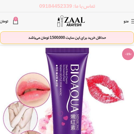
تماس با ما: 09184452339
0
منو
تومان
حداقل خرید برای این سایت
1,500,000
تومان می‌باشد
-15%