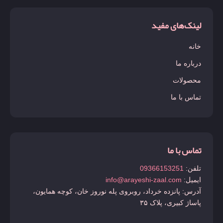
لینک‌های مفید
خانه
درباره ما
محصولات
تماس با ما
تماس با ما
تلفن:
09366153251
ایمیل:
info@arayeshi-zaal.com
آدرس: پانزده خرداد، روبروی پله نوروز خان، کوچه همایون،
پاساژ کبیری، پلاک ۳۵