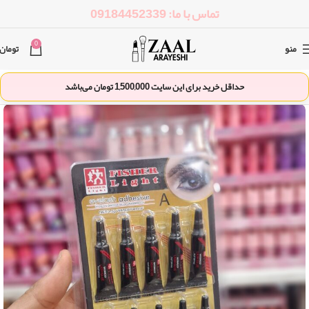
تماس با ما: 09184452339
0
منو
تومان
حداقل خرید برای این سایت
1,500,000
تومان می‌باشد