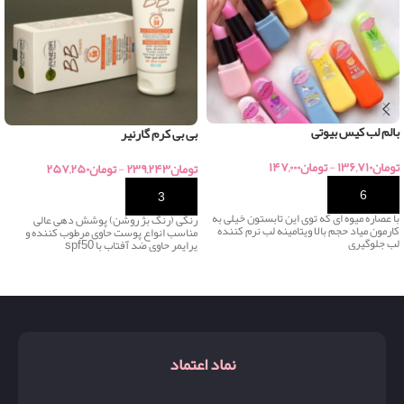
بالم لب کیس بیوتی
بی بی کرم گارنیر
تومان
۱۳۶,۷۱۰
-
تومان
۱۴۷,۰۰۰
تومان
۲۳۹,۲۴۳
-
تومان
۲۵۷,۲۵۰
خرید
خرید
با عصاره میوه ای که توی این تابستون خیلی به
رنگی (رنگ بژ روشن) پوشش دهی عالی
کارمون میاد حجم بالا ویتامینه لب نرم کننده
مناسب انواع پوست حاوی مرطوب کننده و
لب جلوگیری
پرایمر حاوی ضد آفتاب با spf50
نماد اعتماد