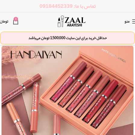
تماس با ما: 09184452339
0
منو
تومان
حداقل خرید برای این سایت
1,500,000
تومان می‌باشد