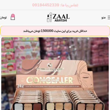
تماس با ما: 09184452339
0
منو
تومان
حداقل خرید برای این سایت
1,500,000
تومان می‌باشد