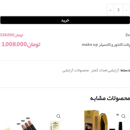
خرید
x
3
تومان
336,000
تومان
1,008,000
پالت کانتور و کانسیلر make up
دسته:
آرایشی تعداد کمتر
,
محصولات آرایشی
محصولات مشابه
اتمام موج
ودی