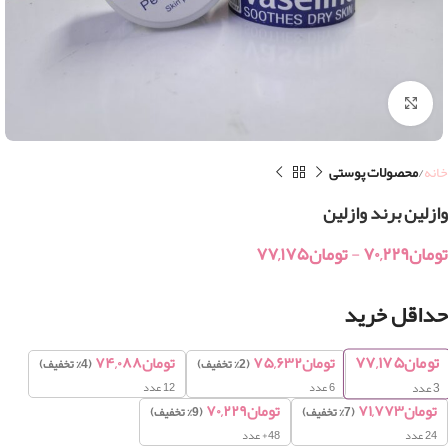
بزرگنمایی تصویر
خانه
محصولات پوستی
وازلین برند وازلین
تومان
۷۰,۲۲۹
-
تومان
۷۷,۱۷۵
حداقل خرید
تومان
۷۷,۱۷۵
تومان
۷۵,۶۳۲
تومان
۷۴,۰۸۸
(2% تخفیف)
(4% تخفیف)
6 عدد
12 عدد
3
عدد
تومان
۷۱,۷۷۳
تومان
۷۰,۲۲۹
(7% تخفیف)
(9% تخفیف)
24 عدد
48+ عدد