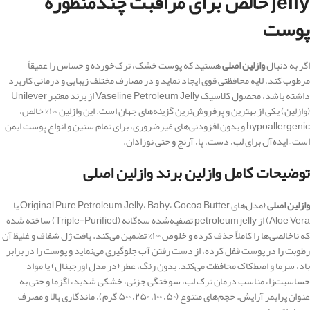
jelly خالص برای مراقبت چندمنظوره
پوست
اگر به دنبال
وازلین اصلی
هستید که پوست خشک، ترک‌خورده و حساس را عمیقاً
مرطوب کند، لایه محافظتی قوی ایجاد نماید و در مصارف مختلف زیبایی و درمانی کاربرد
داشته باشد، محصول کلاسیک Vaseline Petroleum Jelly از برند معتبر Unilever
(وازلین) یکی از بهترین و پرفروش‌ترین گزینه‌های جهان است. این وازلین ۱۰۰% خالص،
hypoallergenic و بدون افزودنی‌های غیرضروری، برای تمام سنین و انواع پوست ایمن
است – ایده‌آل برای لب، دست، پا، آرنج و حتی نوزادان.
توضیحات کامل وازلین برند وازلین اصلی
وازلین اصلی
(مدل‌های Original Pure Petroleum Jelly، Baby، Cocoa Butter یا
Aloe Vera) از petroleum jelly تصفیه‌شده سه‌گانه (Triple-Purified) ساخته شده
که ناخالصی‌ها را کاملاً حذف کرده و خلوص ۱۰۰% تضمین می‌کند. بافت ژل شفاف و غلیظ آن
رطوبت را در پوست قفل کرده، از دست رفتن آب جلوگیری می‌نماید و پوست را در برابر
باد، سرما و اصطکاک محافظت می‌کند. بدون رنگ، عطر (در مدل اورجینال) یا مواد
حساسیت‌زا، مناسب درمان ترک لب، سوختگی جزئی، خشکی شدید، اگزما و حتی به
عنوان پرایمر آرایش. حجم‌های متنوع (۵۰، ۱۰۰، ۲۵۰، ۵۰۰ گرم)، ماندگاری بالا و مصرف