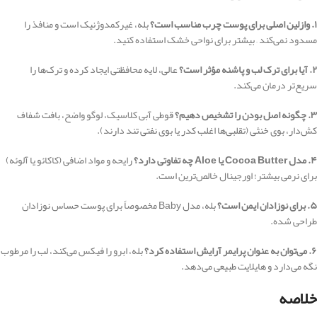
۱. وازلین اصلی برای پوست چرب مناسب است؟
بله، غیرکمدوژنیک است و منافذ را
مسدود نمی‌کند – بیشتر برای نواحی خشک استفاده کنید.
۲. آیا برای ترک لب و پاشنه مؤثر است؟
عالی، لایه محافظتی ایجاد کرده و ترک‌ها را
سریع‌تر درمان می‌کند.
۳. چگونه اصل بودن را تشخیص دهیم؟
قوطی آبی کلاسیک، لوگو واضح، بافت شفاف
کش‌دار، بوی خنثی (تقلبی‌ها اغلب کدر یا بوی نفتی تند دارند).
۴. مدل Cocoa Butter یا Aloe چه تفاوتی دارد؟
رایحه و مواد اضافی (کاکائو یا آلوئه)
برای نرمی بیشتر؛ اورجینال خالص‌ترین است.
۵. برای نوزادان ایمن است؟
بله، مدل Baby مخصوصاً برای پوست حساس نوزادان
طراحی شده.
۶. می‌توان به عنوان پرایمر آرایش استفاده کرد؟
بله، ابرو را فیکس می‌کند، لب را مرطوب
نگه می‌دارد و هایلایت طبیعی می‌دهد.
خلاصه