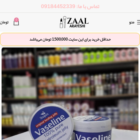
تماس با ما: 09184452339
0
منو
تومان
حداقل خرید برای این سایت
1,500,000
تومان می‌باشد