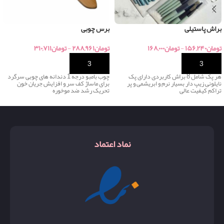
براش پاستیلی
برس چوبی
تومان
۱۵۶,۲۴۰
-
تومان
۱۶۸,۰۰۰
تومان
۲۸۸,۹۶۱
-
تومان
۳۱۰,۷۱۱
خرید
خرید
هر پک شامل 8 براش کاربردی دارای پک
چوب بامبو درجه 1 دندانه های چوبی سرگرد
نایلونی زیپ دار بسیار نرم و ابریشمی و پر
برای ماساژ کف سر و افزایش جریان خون
تراکم کیفیت عالی
تحریک رشد ضد موخوره
نماد اعتماد