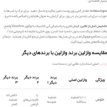
بسیار اقتصادی.
نحوه استفاده:
مقدار کمی روی پوست تمیز بمالید و ماساژ دهید – برای ترک پا شب‌ها با
جوراب، برای لب چندین بار در روز، برای آرایش به عنوان هایلایتر یا فیکس‌کننده ابرو.
تشخیص اصل از تقلبی:
قوطی فلزی یا پلاستیکی آبی کلاسیک با لوگوی Vaseline واضح،
بافت شفاف و یکدست بدون دانه یا جدا شدن، بوی خنثی یا ملایم (نه شیمیایی تند)،
درب محکم و هولوگرام در برخی مدل‌ها. محصولات اصل نرم و کش‌دار هستند – حتماً از
فروشگاه‌های معتبر تهیه کنید.
مقایسه وازلین برند وازلین با برندهای دیگر
وازلین
اصلی استاندارد طلایی این دسته است:
برند
برند دیگر
برند دیگر
ویژگی
وازلین اصلی
دیگر ۱
۲
۳
با
خالص اما
۱۰۰% با تصفیه
تصفیه
خلوص
افزودنی‌های
تصفیه
سه‌گانه
متوسط
گیاهی
کمتر