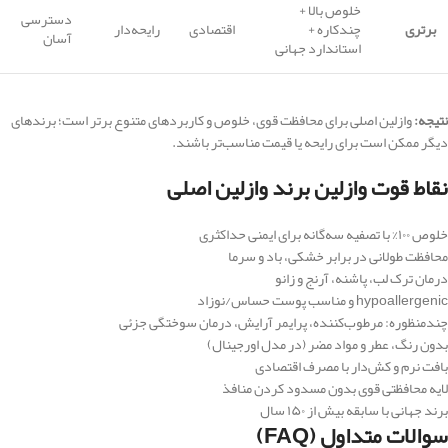
خلوص بالا +
دسترسی
برتری
چندکاره +
اقتصادی
رایحه‌دار
آسان
استاندارد جهانی
نتیجه:
وازلین اصلی برای محافظت قوی، خلوص و کاربردهای متنوع برتر است؛ برندهای
دیگر ممکن است برای رایحه یا قیمت مناسب‌تر باشند.
نقاط قوت وازلین برند وازلین اصلی
خلوص ۱۰۰% با تصفیه سه‌گانه برای ایمنی حداکثری
محافظت طولانی در برابر خشکی، باد و سرما
درمان ترک لب، پاشنه، آرنج و زانو
hypoallergenic و مناسب پوست حساس/نوزاد
چندمنظوره: مرطوب‌کننده، پرایمر آرایش، درمان سوختگی جزئی
بدون رنگ، عطر و مواد مضر (در مدل اورجینال)
بافت نرم و کش‌دار با مصرف اقتصادی
لایه محافظتی قوی بدون مسدود کردن منافذ
برند جهانی با سابقه بیش از ۱۵۰ سال
سوالات متداول (FAQ)