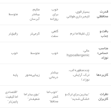
خوب
ملایم،
قدرت
بسیار قوی،
برای
بیشتر
متوسط
محافظتی
لایه‌برداری طولانی
روزانه
آبرسان
بافت و
گاهی
ژل غلیظ اما نرم
کرمی‌تر
رقیق‌تر
جذب
سفت
مناسب
عالی،
حساس/
خوب
متوسط
خوب
hypoallergenic
نوزاد
چندمنظوره (لب،
بیشتر
کاربردها
ترک، آرایش،
زیبایی‌محور
پایه
درمانی
نوزاد)
“خوب اما
“اقتصادی
نظرات
“بهترین برای ترک و
“بوی بهتر اما
کمتر
اما کیفیت
کاربران
خشکی شدید”
ضعیف‌تر”
محافظ”
پایین‌تر”