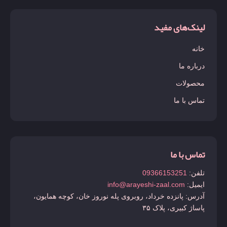
لینک‌های مفید
خانه
درباره ما
محصولات
تماس با ما
تماس با ما
تلفن:
09366153251
ایمیل:
info@arayeshi-zaal.com
آدرس: پانزده خرداد، روبروی پله نوروز خان، کوچه همایون،
پاساژ کبیری، پلاک ۳۵