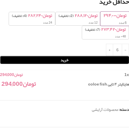
حداقل خرید
تومان
۲۹۴,۰۰۰
تومان
۲۸۸,۱۲۰
تومان
۲۸۲,۲۴۰
(2% تخفیف)
(4% تخفیف)
12 عدد
24 عدد
6
عدد
تومان
۲۷۳,۴۲۰
(7% تخفیف)
48+ عدد
خرید
x
1
تومان
294,000
تومان
294,000
هایلایتر ۴ تایی coloe fish
دسته:
محصولات آرایشی