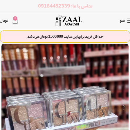
تماس با ما: 09184452339
0
منو
تومان
حداقل خرید برای این سایت
1,500,000
تومان می‌باشد