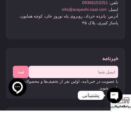
تلفن:
09366153251
ایمیل:
info@arayeshi-zaal.com
آدرس: پانزده خرداد، روبروی پله نوروز خان، کوچه همایون،
پاساژ کبیری، پلاک ۳۵
خبرنامه
ثبت
با عضویت در خبرنامه، اولین نفر از تخفیف‌ها و محصولات جدید
باخبر شوید.
پشتیبانی
0
روشگاه
سبد خرید
حساب کاربری من
Open
chaty
ما را دنبال کنید