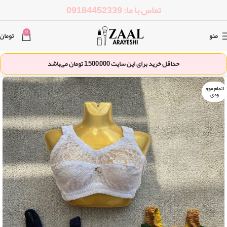
تماس با ما: 09184452339
0
منو
تومان
حداقل خرید برای این سایت
1,500,000
تومان می‌باشد
اتمام موج
ودی