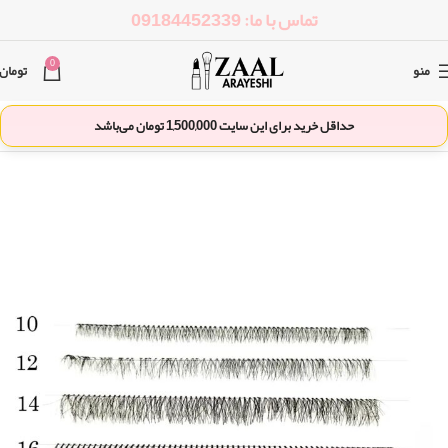
تماس با ما: 09184452339
0
منو
تومان
حداقل خرید برای این سایت
1,500,000
تومان می‌باشد