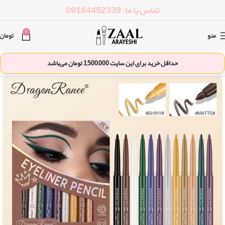
تماس با ما: 09184452339
0
منو
تومان
حداقل خرید برای این سایت
1,500,000
تومان می‌باشد