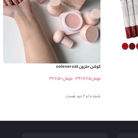
کوشن حلزون celever cat
تومان
۳۴۱,۷۷۵
-
تومان
۳۶۷,۵۰۰
خرید
شماره ۱ و ۲ جور هست