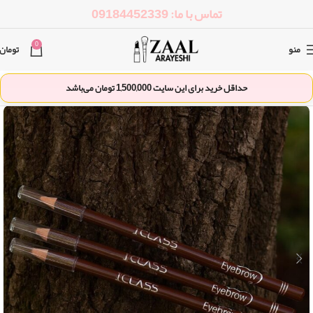
تماس با ما: 09184452339
0
منو
تومان
حداقل خرید برای این سایت
1,500,000
تومان می‌باشد