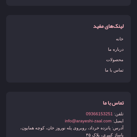
لینک‌های مفید
خانه
درباره ما
محصولات
تماس با ما
تماس با ما
تلفن:
09366153251
ایمیل:
info@arayeshi-zaal.com
آدرس: پانزده خرداد، روبروی پله نوروز خان، کوچه همایون،
پاساژ کبیری، پلاک ۳۵