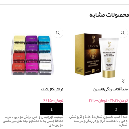
محصولات مشابه
ضدآفتاب رنگی لانسون
تراش کازمتیک
تومان
۲۱۰,۲۱۰
-
تومان
۲۳۱,۰۰۰
تومان
۶۶۱,۵۰۰
خرید
خرید
ضد آفتاب لانسون شماره 1 – 1.5 و 2 پوشش
کیفیت اورجینال و اصل تراش دوتایی با درب
دهی بالا همانند کرم پودر رنگی و در سه
محافظ جنس بدنه محکم و تیغه های تیز دائمی
شماره
دو روزنه ی