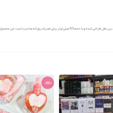
مام رول ضد تعریق زنانه شون مدل Pink Princess برای جلوگیری از تعریق زیاد و بوی بد زیر بغل
-22%