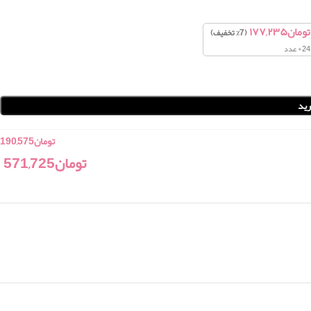
تومان
۱۷۷,۲۳۵
(7% تخفیف)
24+ عدد
ید
تومان
190,575
تومان
571,725