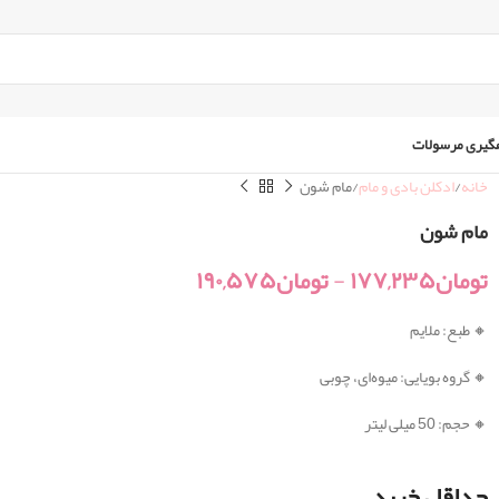
گیری مرسولات
خانه
ادکلن بادی و مام
مام شون
مام شون
تومان
۱۷۷,۲۳۵
-
تومان
۱۹۰,۵۷۵
🔸 طبع: ملایم
🔸 گروه بویایی: میوه‌ای، چوبی
🔸 حجم: 50 میلی لیتر
حداقل خرید