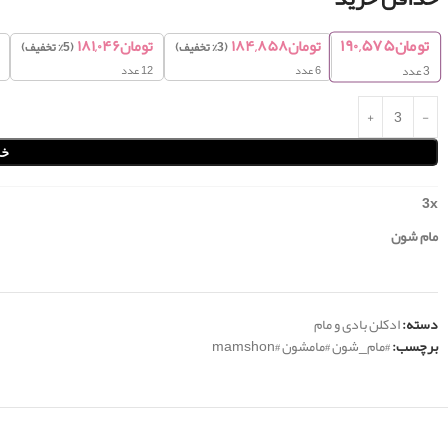
تومان
۱۹۰,۵۷۵
تومان
۱۸۴,۸۵۸
تومان
۱۸۱,۰۴۶
(3% تخفیف)
(5% تخفیف)
6 عدد
12 عدد
3
عدد
خر
3
x
مام شون
دسته:
ادکلن بادی و مام
برچسب:
#مام_شون #مامشون #mamshon