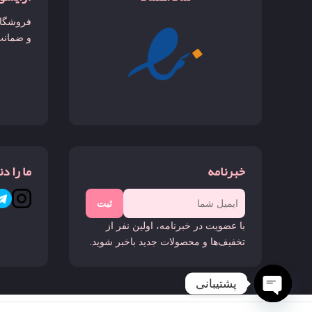
کالان
فروشگاه
و ضمانت
گوچی فلورا
گودگرل
لانکوم
لیرا
خبرنامه
ما را د
مارلی گالوی
ثبت
با عضویت در خبرنامه، اولین نفر از
مارلی لیتون
تخفیف‌ها و محصولات جدید باخبر شوید.
مای وی
پشتیبانی
مفیستو
Open