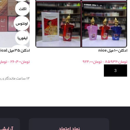
اکلت
اونتوس
ایفوریا
ادکلن ۱۰۰ میل nice
ادکلن ۳۵ میل topical
اینوکتوس
تومان
۸۵۹,۳۲۰
-
تومان
۹۲۴,۰۰۰
تومان
۲۶۰,۴۰۰
-
توما
تام فورد فابیولس
خرید
خرید
۱۲ ساعت ماندگاری با کیفیت بالا
جور رایحه پرفروش
ساواچ
سوسپیرو
سیلور سنت
نماد اعتماد
آرایشی