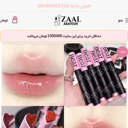
تماس با ما: 09184452339
0
منو
تومان
حداقل خرید برای این سایت
1,500,000
تومان می‌باشد
-15%