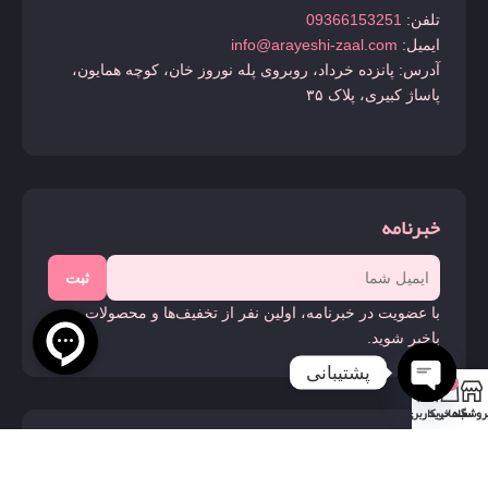
تلفن:
09366153251
ایمیل:
info@arayeshi-zaal.com
آدرس: پانزده خرداد، روبروی پله نوروز خان، کوچه همایون،
پاساژ کبیری، پلاک ۳۵
خبرنامه
ثبت
با عضویت در خبرنامه، اولین نفر از تخفیف‌ها و محصولات جدید
باخبر شوید.
پشتیبانی
0
روشگاه
سبد خرید
حساب کاربری من
Open
chaty
ما را دنبال کنید