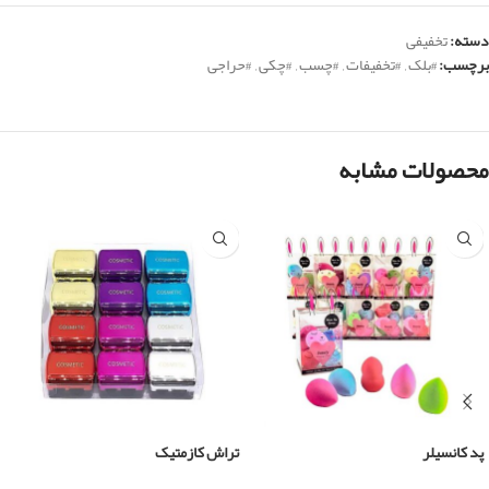
دسته:
تخفیفی
برچسب:
#بلک
,
#تخفیفات
,
#چسب
,
#چکی
,
#حراجی
محصولات مشابه
پد کانسیلر
تراش کازمتیک