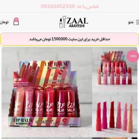
تماس با ما: 09184452339
0
منو
تومان
حداقل خرید برای این سایت
1,500,000
تومان می‌باشد
-15%