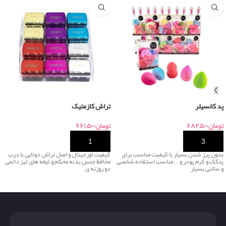
پد کانسیلر
تراش کازمتیک
تومان
۶۸۲,۵۰۰
تومان
۶۶۱,۵۰۰
خرید
خرید
بدون پرز شدن بسیار با کیفیت مناسب برای
کیفیت اورجینال و اصل تراش دوتایی با درب
پنکک و کرم پودر و … مناسب استفاده شخصی
محافظ جنس بدنه محکم و تیغه های تیز دائمی
و سالنی بسیار
دو روزنه ی