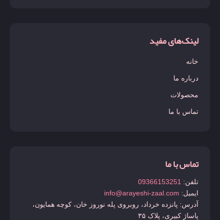
لینک‌های مفید
خانه
درباره ما
محصولات
تماس با ما
تماس با ما
تلفن:
09366153251
ایمیل:
info@arayeshi-zaal.com
آدرس: پانزده خرداد، روبروی پله نوروز خان، کوچه همایون،
پاساژ کبیری، پلاک ۳۵