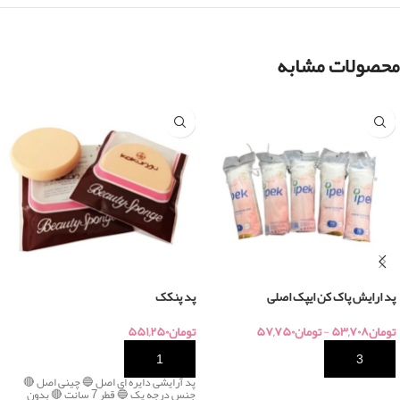
محصولات مشابه
پد ارایش پاک کن ایپک اصلی
پد پنکک
تومان
۵۳,۷۰۸
-
تومان
۵۷,۷۵۰
تومان
۵۵۱,۲۵۰
خرید
خرید
پد آرایشی دایره ای اصل 🔵 چینی اصل 🔴
جنس درجه یک 🔵 قطر 7 سانت 🔴 بدون