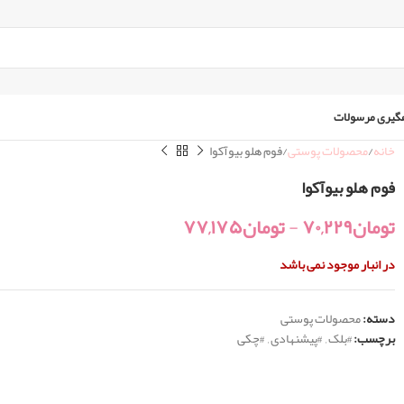
گیری مرسولات
خانه
محصولات پوستی
فوم هلو بیوآکوا
فوم هلو بیوآکوا
تومان
۷۰,۲۲۹
-
تومان
۷۷,۱۷۵
در انبار موجود نمی باشد
دسته:
محصولات پوستی
برچسب:
#بلک
,
#پیشنهادی
,
#چکی