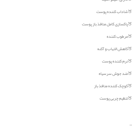
🍑شاداب کننده پوست
🍑پاکسازی کامل منافذ باز پوست
🍑مرطوب کننده
🍑کاهش التهاب و آکنه
🍑نرم کننده پوست
🍑ضد جوش سرسیاه
🍑کوچک کننده منافذ باز
🍑تنظیم چربی پوست
_