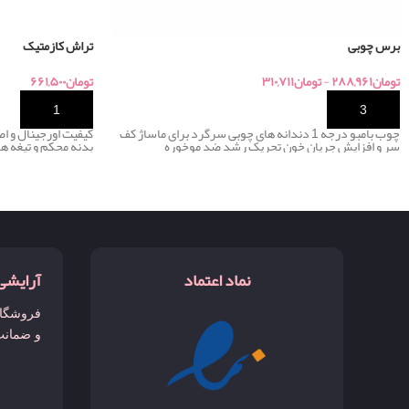
برس چوبی
تراش کازمتیک
تومان
۲۸۸,۹۶۱
-
تومان
۳۱۰,۷۱۱
تومان
۶۶۱,۵۰۰
خرید
خرید
چوب بامبو درجه 1 دندانه های چوبی سرگرد برای ماساژ کف
کیفیت اورجینال و ا
سر و افزایش جریان خون تحریک رشد ضد موخوره
بدنه محکم و تیغه ها
نماد اعتماد
آرایشی
فروشگاه
و ضمانت