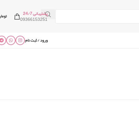
پشتیبانی 24/7
توما
09366153251
ورود / ثبت نام