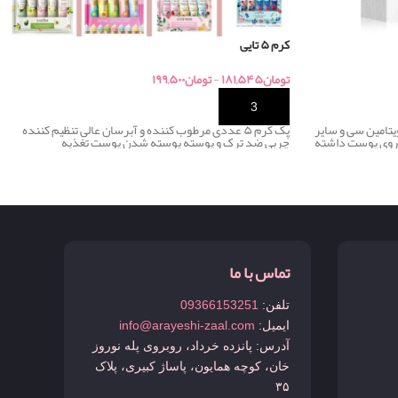
کرم ۵ تایی
تومان
۱۸۱,۵۴۵
-
تومان
۱۹۹,۵۰۰
خرید
یتامین سی و سایر
پک کرم ۵ عددی مرطوب کننده و آبرسان عالی تنظیم کننده
ر روی پوست داشته
چربی ضد ترک و پوسته پوسته شدن پوست تغذیه
تماس با ما
تلفن:
09366153251
ایمیل:
info@arayeshi-zaal.com
آدرس: پانزده خرداد، روبروی پله نوروز
خان، کوچه همایون، پاساژ کبیری، پلاک
۳۵