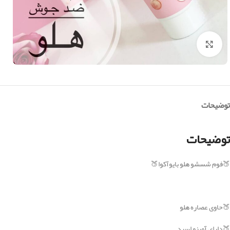
بزرگنمایی تصویر
توضیحات
توضیحات
🍑فوم شسشو هلو بایوآکوا🍑
🍑حاوی عصاره هلو
🍑دارای آمینو اسید