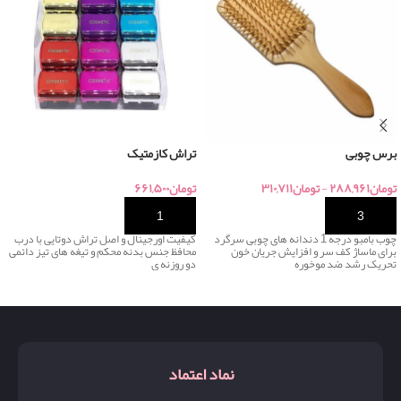
برس چوبی
تراش کازمتیک
تومان
۲۸۸,۹۶۱
-
تومان
۳۱۰,۷۱۱
تومان
۶۶۱,۵۰۰
خرید
خرید
چوب بامبو درجه 1 دندانه های چوبی سرگرد
کیفیت اورجینال و اصل تراش دوتایی با درب
برای ماساژ کف سر و افزایش جریان خون
محافظ جنس بدنه محکم و تیغه های تیز دائمی
تحریک رشد ضد موخوره
دو روزنه ی
نماد اعتماد