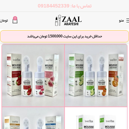
تماس با ما: 09184452339
0
منو
تومان
حداقل خرید برای این سایت
1,500,000
تومان می‌باشد