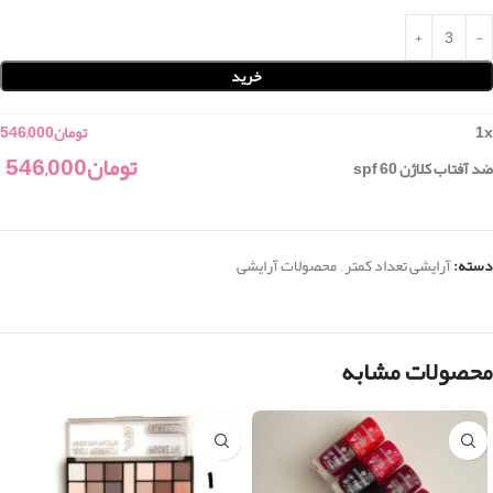
خرید
x
1
تومان
546,000
تومان
546,000
ضد آفتاب کلاژن spf 60
دسته:
آرایشی تعداد کمتر
,
محصولات آرایشی
محصولات مشابه