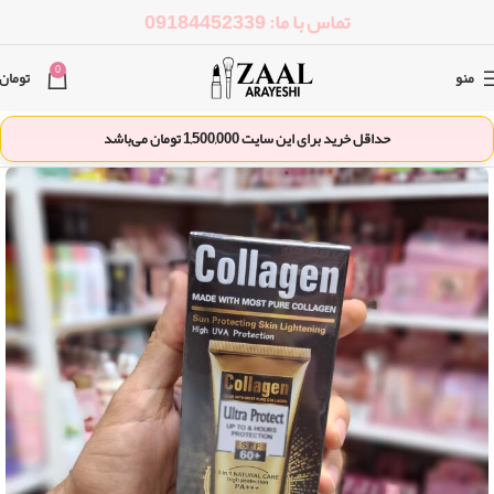
تماس با ما: 09184452339
0
منو
تومان
حداقل خرید برای این سایت
1,500,000
تومان می‌باشد