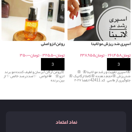
اسپری ضد ریزش مو لانبنا
روغن انزو اصلی
تومان
۲۶۱,۴۵۸
-
تومان
۲۳۸,۹۵۵
تومان
۳۲۵,۵۰۰
-
تومان
۳۵۰,۰۰۰
خرید
خرید
🦋اسپری تقویت و رشد مو لانبنا🦋 🦋
🌼روغن آرگان آبرسان و لطیف کننده مو برند
ضدریزش 🦋حجم دهنده 🦋کاملا ارگانیک 🦋
انزو🌼 💫خواص ✨صددرصد خالص ✨ از
جلوگیری از طاسی کد 42411 انقضا ۲۰۲۷
بین برنده
نماد اعتماد