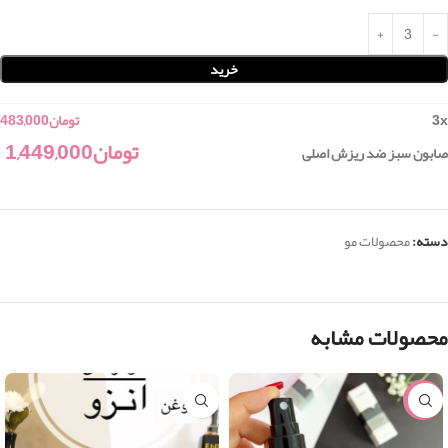
خرید
x
3
تومان
483,000
تومان
1,449,000
صابون سبز ضد ریزش اصلی
دسته:
محصولات مو
محصولات مشابه
-15%