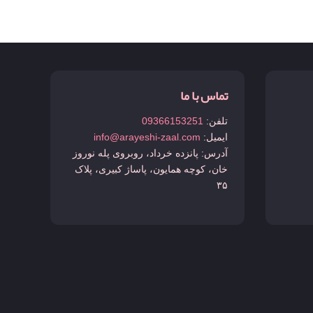
تماس با ما
تلفن:
09366153251
ایمیل:
info@arayeshi-zaal.com
آدرس: پانزده خرداد، روبروی پله نوروز
خان، کوچه همایون، پاساژ کبیری، پلاک
۳۵