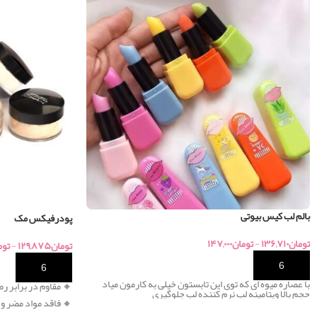
بالم لب کیس بیوتی
پودرفیکس مک
تومان
۱۳۶,۷۱۰
-
تومان
۱۴۷,۰۰۰
تومان
۱۲۹,۸۷۵
-
توم
خرید
خرید
با عصاره میوه ای که توی این تابستون خیلی به کارمون میاد
🔸
مقاوم در برابر ر
حجم بالا ویتامینه لب نرم کننده لب جلوگیری
🔸 فاقد مواد مضر و