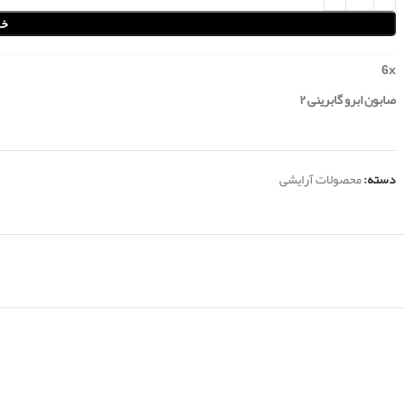
خر
6
x
صابون ابرو گابرینی ۲
دسته:
محصولات آرایشی