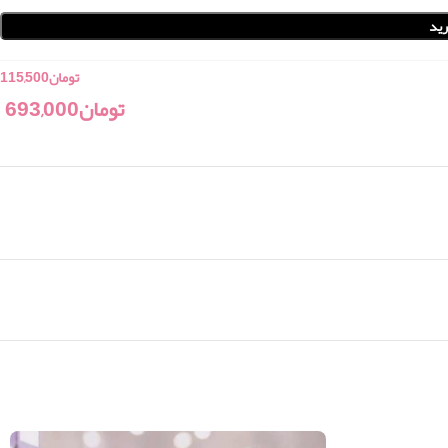
ید
تومان
115,500
تومان
693,000