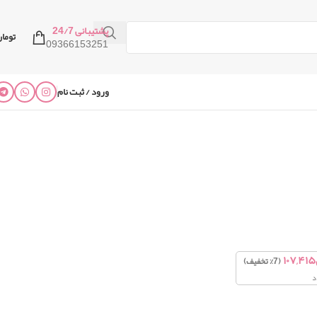
پشتیبانی 24/7
توما
09366153251
ورود / ثبت نام
۱۰۷,۴۱۵
(7% تخفیف)