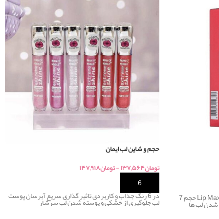
حجم و شاین لب ایمان
تومان
۱۳۷,۵۶۴
-
تومان
۱۴۷,۹۱۸
خرید
در 6 رنگ جذاب و کاربردی تاثیر گذاری سریع آبرسان پوست
برق لب حجم دهنده گابرینی مدل Lip Maximizer حجم 7
لب جلوگیری از خشکی و پوسته شدن لب⁣ سرشار
 شدن لب ها