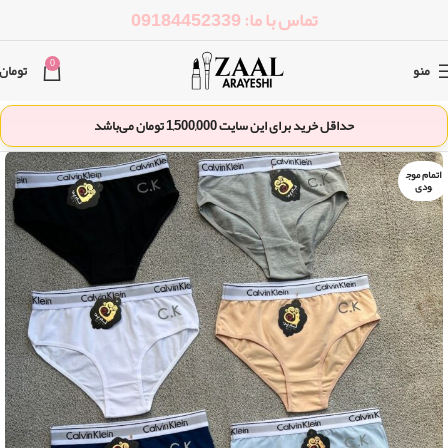
تماس با ما: 09184452339
0
منو
تومان
حداقل خرید برای این سایت
1,500,000
تومان می‌باشد
اتمام موج
ودی