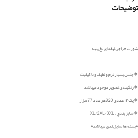
توضیحات
شورت حراجی لیفه ای نخ پنبه
🔶جنس بسيار نرم و لطيف و با کیفیت
🔶رنگبندی تصویر موجود میباشد
🔶پک ۱۲ عددی 920هر عدد 77 هزار
🔶سايز بندي : XL/2XL/3XL
♦️بسته ها سایزبندی میباشد♦️