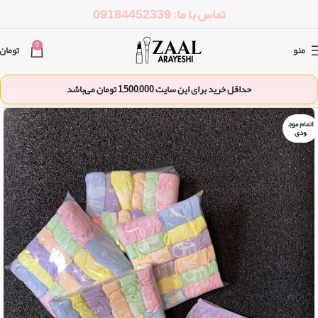
تماس با ما: 09184452339
0
منو
تومان
حداقل خرید برای این سایت
1,500,000
تومان می‌باشد
اتمام موج
ودی