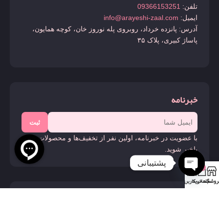
تلفن:
09366153251
ایمیل:
info@arayeshi-zaal.com
آدرس: پانزده خرداد، روبروی پله نوروز خان، کوچه همایون،
پاساژ کبیری، پلاک ۳۵
خبرنامه
ثبت
با عضویت در خبرنامه، اولین نفر از تخفیف‌ها و محصولات جدید
باخبر شوید.
پشتیبانی
0
روشگاه
سبد خرید
حساب کاربری من
Open
chaty
ما را دنبال کنید