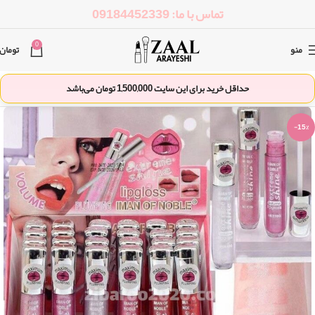
تماس با ما: 09184452339
0
منو
تومان
حداقل خرید برای این سایت
1,500,000
تومان می‌باشد
-15%