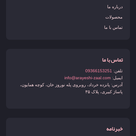
درباره ما
محصولات
تماس با ما
تماس با ما
تلفن:
09366153251
ایمیل:
info@arayeshi-zaal.com
آدرس: پانزده خرداد، روبروی پله نوروز خان، کوچه همایون،
پاساژ کبیری، پلاک ۳۵
خبرنامه