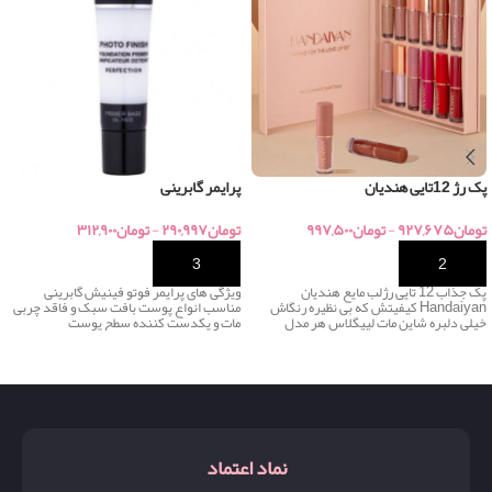
پک رژ 12تایی هندیان
پرایمر گابرینی
تومان
۹۲۷,۶۷۵
-
تومان
۹۹۷,۵۰۰
تومان
۲۹۰,۹۹۷
-
تومان
۳۱۲,۹۰۰
خرید
خرید
پک جذاب 12 تایی رژلب مایع هندیان
ویژگی های پرایمر فوتو فینیش گابرینی
Handaiyan کیفیتش که بی نظیره رنگاش
مناسب انواع پوست بافت سبک و فاقد چربی
خیلی دلبره شاین مات لیپگلاس هر مدل
مات و یکدست کننده سطح پوست
نماد اعتماد