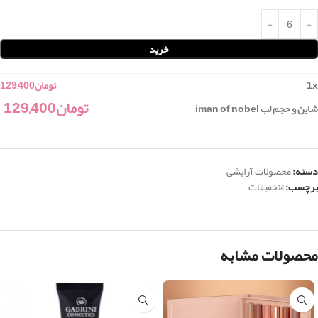
خرید
x
1
تومان
129,400
تومان
129,400
شاین و حجم لب iman of nobel
دسته:
محصولات آرایشی
برچسب:
#تخفیفات
محصولات مشابه