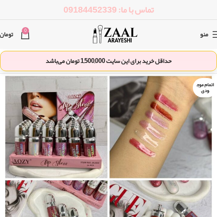
تماس با ما: 09184452339
0
منو
تومان
حداقل خرید برای این سایت
1,500,000
تومان می‌باشد
اتمام موج
ودی