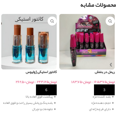
محصولات مشابه
ریمل در بنفش
کانتور استیکی ژولیوس
تومان
۱۶۵,۳۷۵
-
تومان
۱۸۳,۷۵۰
تومان
۲۴۴,۱۲۵
-
تومان
۲۶۲,۵۰۰
خرید
خرید
🔸 بلند کننده مژه
🔸
پیگمنت فوق العاده بالا
🔸
حجم دهنده مژه
🔸 بلندینگ و پخش بسیار راحت و فوق العاده
🔸
دارای فرچه ژله ای
🔸 جلوه مات و نچرال