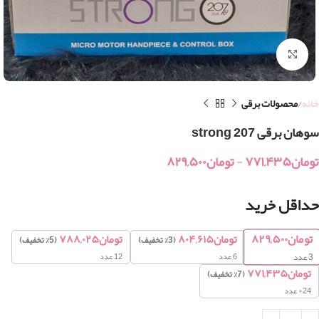
بزرگنمایی تصویر
خانه
محصولات برقی
سوهان برقی 207 strong
تومان
۷۷۱,۴۳۵
-
تومان
۸۲۹,۵۰۰
حداقل خرید
تومان
۸۲۹,۵۰۰
تومان
۸۰۴,۶۱۵
تومان
۷۸۸,۰۲۵
(3% تخفیف)
(5% تخفیف)
6 عدد
12 عدد
3
عدد
تومان
۷۷۱,۴۳۵
(7% تخفیف)
24+ عدد