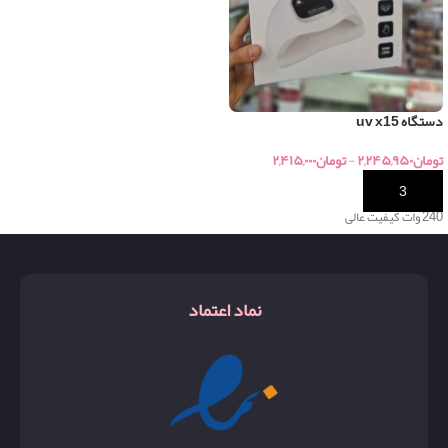
دستگاه uv x15
تومان
۲,۲۴۵,۹۵۰
-
تومان
۲,۴۱۵,۰۰۰
خرید
240 وات کیفیت عالی
نماد اعتماد