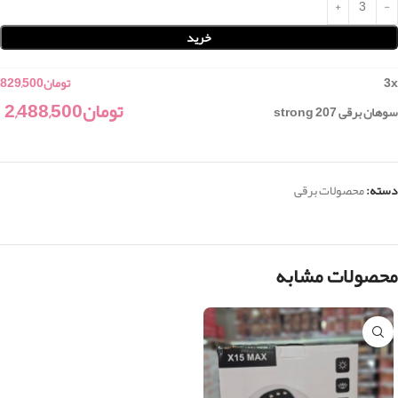
خرید
x
3
تومان
829,500
تومان
2,488,500
سوهان برقی 207 strong
دسته:
محصولات برقی
محصولات مشابه