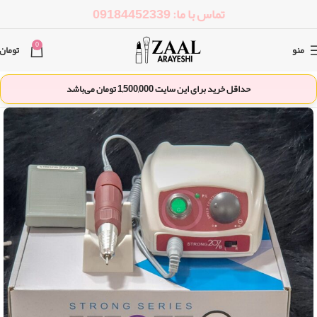
تماس با ما: 09184452339
0
منو
تومان
حداقل خرید برای این سایت
1,500,000
تومان می‌باشد