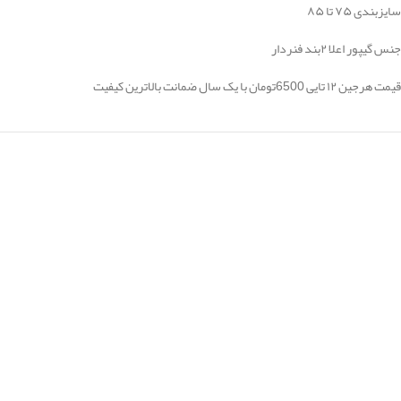
سایزبندی ۷۵ تا ۸۵
جنس گیپور اعلا ۲بند فنردار
قیمت هرجین ۱۲ تایی 6500تومان با یک سال ضمانت بالاترین کیفیت