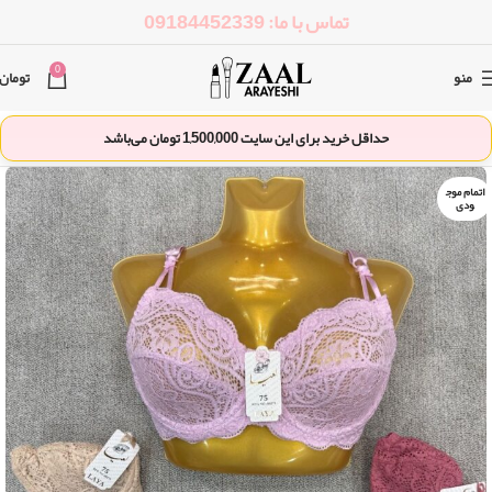
تماس با ما: 09184452339
0
منو
تومان
حداقل خرید برای این سایت
1,500,000
تومان می‌باشد
اتمام موج
ودی