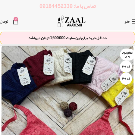
تماس با ما: 09184452339
0
منو
تومان
حداقل خرید برای این سایت
1,500,000
تومان می‌باشد
اتمام موج
ودی
کد ۳۰۲
کد ۴۰۲