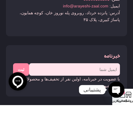
ایمیل:
info@arayeshi-zaal.com
آدرس: پانزده خرداد، روبروی پله نوروز خان، کوچه همایون،
پاساژ کبیری، پلاک ۳۵
خبرنامه
ثبت
با عضویت در خبرنامه، اولین نفر از تخفیف‌ها و محصولات جدید
باخبر شوید.
پشتیبانی
0
روشگاه
سبد خرید
حساب کاربری من
Open
chaty
ما را دنبال کنید