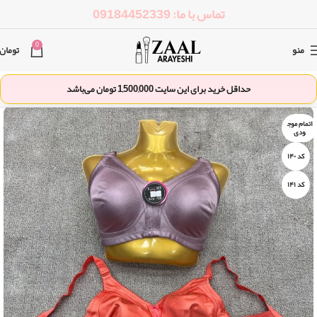
تماس با ما: 09184452339
0
منو
تومان
حداقل خرید برای این سایت
1,500,000
تومان می‌باشد
اتمام موج
ودی
کد ۱۴۰
کد ۱۴۱