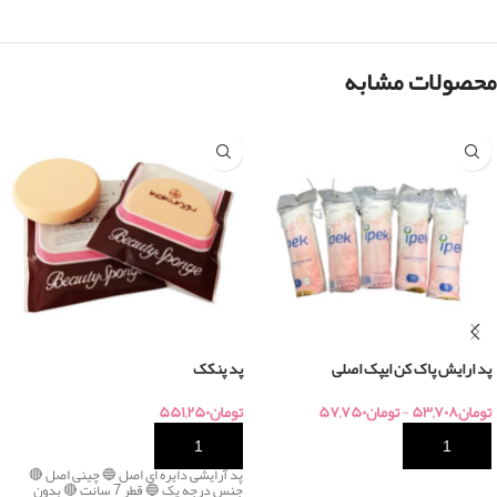
محصولات مشابه
پد ارایش پاک کن ایپک اصلی
پد پنکک
تومان
۵۳,۷۰۸
-
تومان
۵۷,۷۵۰
تومان
۵۵۱,۲۵۰
خرید
خرید
پد آرایشی دایره ای اصل 🔵 چینی اصل 🔴
جنس درجه یک 🔵 قطر 7 سانت 🔴 بدون