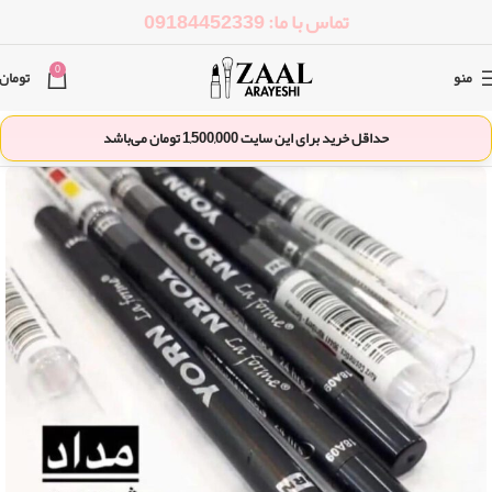
تماس با ما: 09184452339
0
منو
تومان
حداقل خرید برای این سایت
1,500,000
تومان می‌باشد