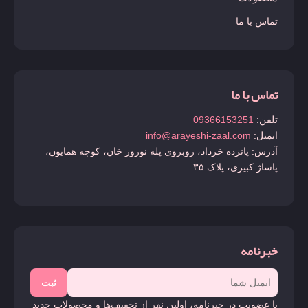
تماس با ما
تماس با ما
تلفن:
09366153251
ایمیل:
info@arayeshi-zaal.com
آدرس: پانزده خرداد، روبروی پله نوروز خان، کوچه همایون،
پاساژ کبیری، پلاک ۳۵
خبرنامه
ثبت
با عضویت در خبرنامه، اولین نفر از تخفیف‌ها و محصولات جدید