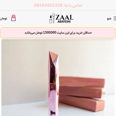
تماس با ما: 09184452339
0
منو
تومان
حداقل خرید برای این سایت
1,500,000
تومان می‌باشد