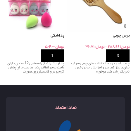
برس چوبی
پد اشکی
تومان
۲۸۸,۹۶۱
-
تومان
۳۱۰,۷۱۱
تومان
۵۰۴,۰۰۰
خرید
خرید
چوب بامبو درجه 1 دندانه های چوبی سرگرد
پد آرایشی اشکی اسفنجی 12 عددی دارای
برای ماساژ کف سر و افزایش جریان خون
بافت نرم و انطاف پذیر مناسب برای پخش
تحریک رشد ضد موخوره
کرم‌پودر و کانسیلر روی صورت
نماد اعتماد