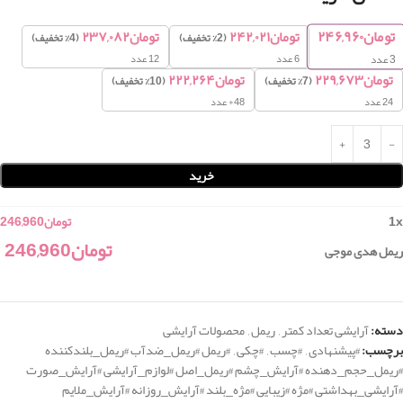
تومان
۲۴۶,۹۶۰
تومان
۲۴۲,۰۲۱
تومان
۲۳۷,۰۸۲
(2% تخفیف)
(4% تخفیف)
6 عدد
12 عدد
3
عدد
تومان
۲۲۹,۶۷۳
تومان
۲۲۲,۲۶۴
(7% تخفیف)
(10% تخفیف)
24 عدد
48+ عدد
خرید
x
1
تومان
246,960
تومان
246,960
ریمل هدی موجی
دسته:
آرایشی تعداد کمتر
,
ریمل
,
محصولات آرایشی
برچسب:
#پیشنهادی
,
#چسب
,
#چکی
,
#ریمل #ریمل_ضدآب #ریمل_بلندکننده
#ریمل_حجم_دهنده #آرایش_چشم #ریمل_اصل #لوازم_آرایشی #آرایش_صورت
#آرایشی_بهداشتی #مژه #زیبایی #مژه_بلند #آرایش_روزانه #آرایش_ملایم