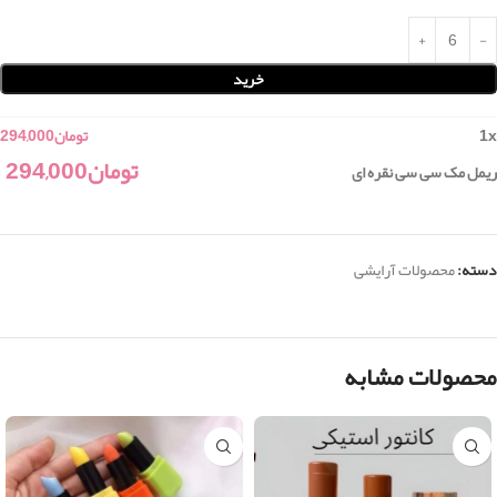
خرید
x
1
تومان
294,000
تومان
294,000
ریمل مک سی سی نقره ای
دسته:
محصولات آرایشی
محصولات مشابه