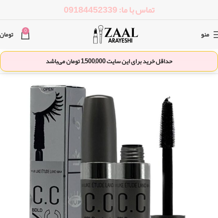
تماس با ما: 09184452339
0
منو
تومان
حداقل خرید برای این سایت
1,500,000
تومان می‌باشد