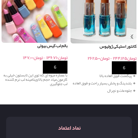
بالم لب کیس بیوتی
کانتور استیکی ژولیوس
تومان
۱۳۶,۷۱۰
-
تومان
۱۴۷,۰۰۰
تومان
۲۴۴,۱۲۵
-
تومان
۲۶۲,۵۰۰
خرید
خرید
با عصاره میوه ای که توی این تابستون خیلی به
🔸
پیگمنت فوق العاده بالا
کارمون میاد حجم بالا ویتامینه لب نرم کننده
🔸 بلندینگ و پخش بسیار راحت و فوق العاده
لب جلوگیری
🔸 جلوه مات و نچرال
نماد اعتماد