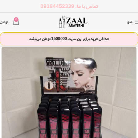
تماس با ما: 09184452339
0
منو
تومان
حداقل خرید برای این سایت
1,500,000
تومان می‌باشد