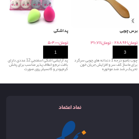
برس چوبی
پد اشکی
تومان
۲۸۸,۹۶۱
-
تومان
۳۱۰,۷۱۱
تومان
۵۰۴,۰۰۰
خرید
خرید
چوب بامبو درجه 1 دندانه های چوبی سرگرد
پد آرایشی اشکی اسفنجی 12 عددی دارای
برای ماساژ کف سر و افزایش جریان خون
بافت نرم و انطاف پذیر مناسب برای پخش
تحریک رشد ضد موخوره
کرم‌پودر و کانسیلر روی صورت
نماد اعتماد