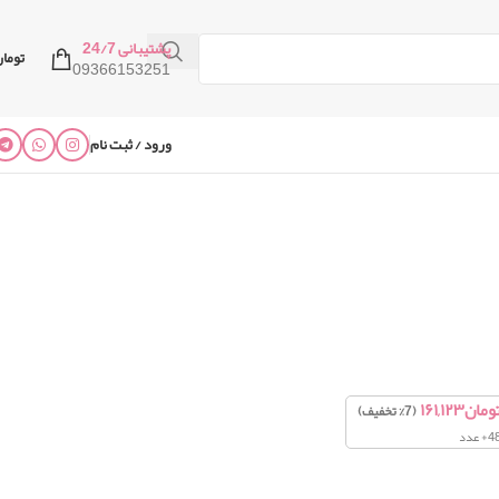
پشتیبانی 24/7
توما
09366153251
ورود / ثبت نام
ومان
۱۶۱,۱۲۳
(7% تخفیف)
+ عدد