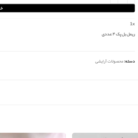
خر
1
x
ریمل بل پک ۴ عددی
دسته:
محصولات آرایشی