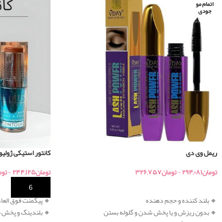
اتمام مو
جودی
ریمل وی دی
کانتور استیکی ژول
تومان
۲۹۴,۰۸۱
-
تومان
۳۲۶,۷۵۷
تومان
۲۴۴,۱۲۵
-
توم
خرید
خرید
🔸 بلند کننده و
حجم دهنده
🔸
پیگمنت فوق العاده
🔸 بدون ریزش و یا پخش شدن و گلوله بستن
🔸 بلندینگ و پخش ب