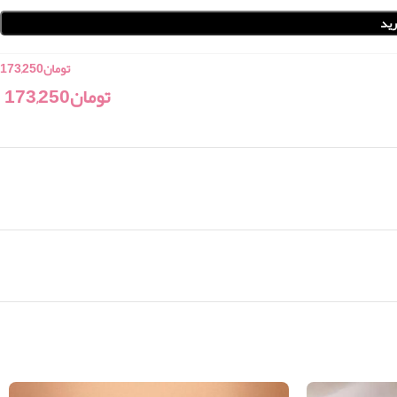
ید
تومان
173,250
تومان
173,250