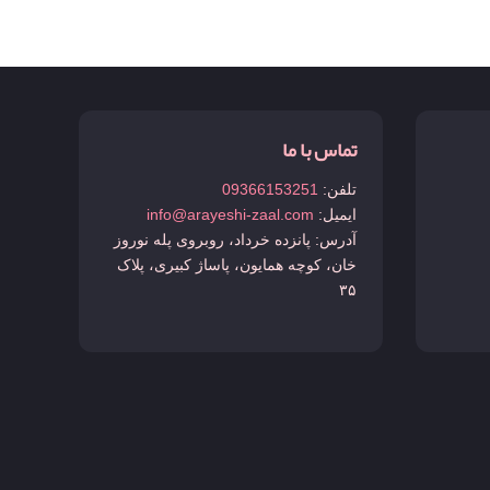
تماس با ما
تلفن:
09366153251
ایمیل:
info@arayeshi-zaal.com
آدرس: پانزده خرداد، روبروی پله نوروز
خان، کوچه همایون، پاساژ کبیری، پلاک
۳۵