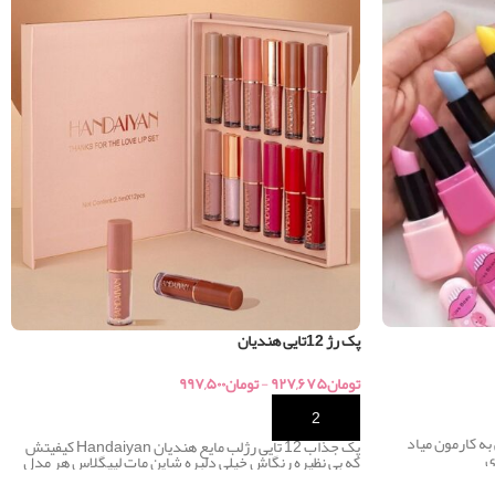
پک رژ 12تایی هندیان
تومان
۹۲۷,۶۷۵
-
تومان
۹۹۷,۵۰۰
خرید
به کارمون میاد
پک جذاب 12 تایی رژلب مایع هندیان Handaiyan کیفیتش
ی
که بی نظیره رنگاش خیلی دلبره شاین مات لیپگلاس هر مدل