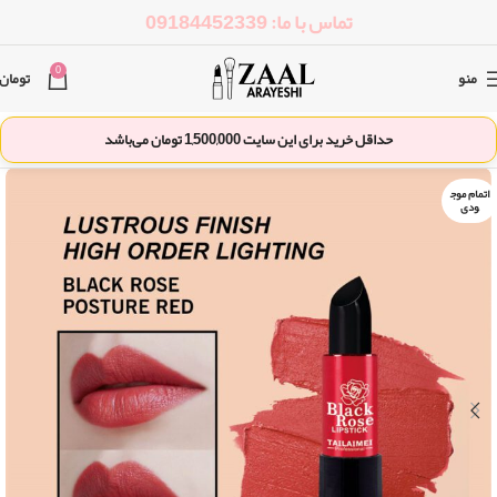
تماس با ما: 09184452339
0
منو
تومان
حداقل خرید برای این سایت
1,500,000
تومان می‌باشد
اتمام موج
ودی