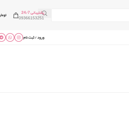
پشتیبانی 24/7
توما
09366153251
ورود / ثبت نام