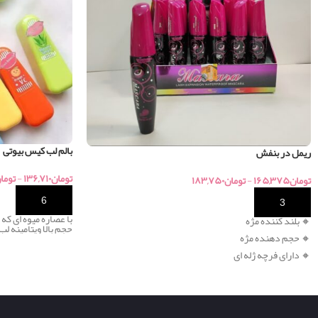
بالم لب کیس بیوتی
ریمل در بنفش
تومان
۱۳۶,۷۱۰
-
توما
تومان
۱۶۵,۳۷۵
-
تومان
۱۸۳,۷۵۰
خرید
خرید
با عصاره میوه ای که 
🔸 بلند کننده مژه
حجم بالا ویتامینه ل
🔸
حجم دهنده مژه
🔸
دارای فرچه ژله ای