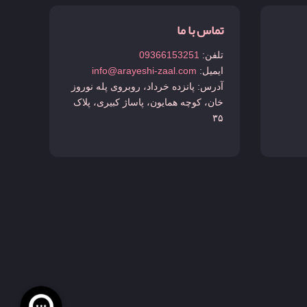
تماس با ما
تلفن:
09366153251
ایمیل:
info@arayeshi-zaal.com
آدرس: پانزده خرداد، روبروی پله نوروز
خان، کوچه همایون، پاساژ کبیری، پلاک
۳۵