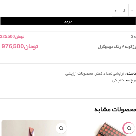
خرید
x
3
تومان
325,500
تومان
976,500
رژگونه ۴ رنگ دودوگرل
دسته:
آرایشی تعداد کمتر
,
محصولات آرایشی
برچسب:
#چکی
محصولات مشابه
-15%