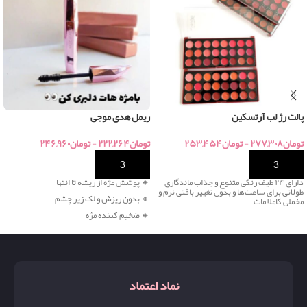
پالت رژ لب آرتسکین
ریمل هدی موجی
تومان
۲۷۷,۳۰۸
-
تومان
۲۵۳,۴۵۴
تومان
۲۲۲,۲۶۴
-
تومان
۲۴۶,۹۶۰
خرید
خرید
دارای ۲۴ طیف رنگی متنوع و جذاب ماندگاری
🔸 پوشش مژه از ریشه تا انتها
طولانی برای ساعت‌ها و بدون تغییر بافتی نرم و
🔸 بدون ریزش و لک زیر چشم
مخملی کاملا مات
🔸 ضخیم کننده مژه
نماد اعتماد