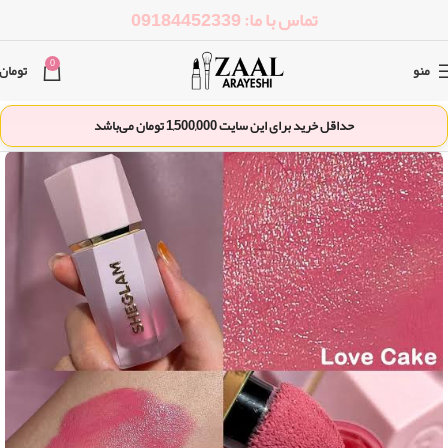
تماس با ما: 09184452339
0
منو
تومان
حداقل خرید برای این سایت
1,500,000
تومان می‌باشد