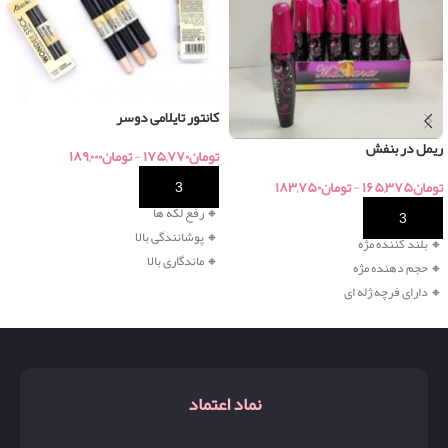
کانتور تایلامی دوسر
ریمل در بنفش
تومان
۱۷۵,۷۷۰
-
تومان
۱۸۹,۰۰۰
تومان
۱۶۵,۳۷۵
-
تومان
۱۸۳,۷۵۰
خرید
🔸 رفع لکه ها
خرید
🔸 پوشانندگی بالا
🔸 بلند کننده مژه
🔸 ماندگاری بالا
🔸
حجم دهنده مژه
🔸
دارای فرچه ژله ای
نماد اعتماد