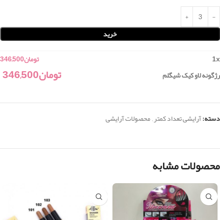
خرید
x
1
تومان
346,500
تومان
346,500
رژگونه لاو کیک شیگلم
دسته:
آرایشی تعداد کمتر
,
محصولات آرایشی
محصولات مشابه