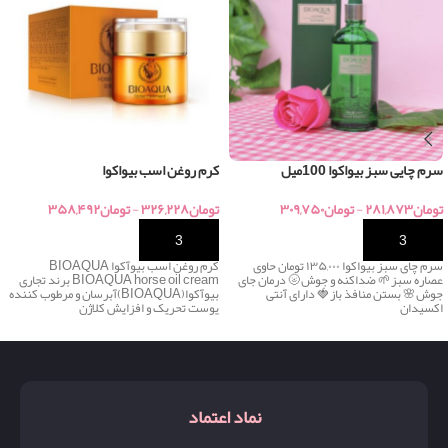
سرم چایی سبز بیواکوا 100میل
کرم روغن اسب بیواکوا
تومان
۲۸۱,۸۷۳
-
تومان
۳۰۹,۷۵۰
تومان
۳۲۶,۲۲۸
-
تومان
۳۵۸,۴۹۲
خرید
خرید
سرم چای سبز بیواکوا ۱۳۵,۰۰۰ تومان حاوی
کرم روغن اسب بیوآکوا BIOAQUA
عصاره سبز🌱 ضداکنه و جوش🌝 درمان جای
BIOAQUA horse oil cream برند تجاری
جوش🌸 بستن منافذ باز🍓 دارای آنتی
بیوآکوا(BIOAQUA)آبرسان و مرطوب کننده
اکسیدان
پوست تحریک و افزایش کلاژن
نماد اعتماد