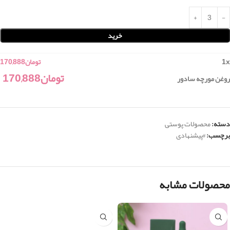
خرید
x
1
تومان
170,888
تومان
170,888
روغن مورچه سادور
دسته:
محصولات پوستی
برچسب:
#پیشنهادی
محصولات مشابه