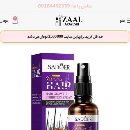
تماس با ما: 09184452339
0
منو
تومان
حداقل خرید برای این سایت
1,500,000
تومان می‌باشد