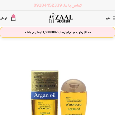
تماس با ما: 09184452339
0
منو
تومان
حداقل خرید برای این سایت
1,500,000
تومان می‌باشد