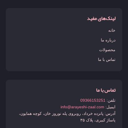
لینک‌های مفید
خانه
درباره ما
محصولات
تماس با ما
تماس با ما
تلفن:
09366153251
ایمیل:
info@arayeshi-zaal.com
آدرس: پانزده خرداد، روبروی پله نوروز خان، کوچه همایون،
پاساژ کبیری، پلاک ۳۵