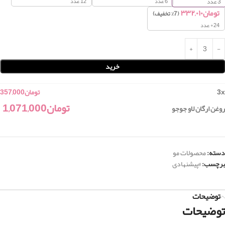
6 عدد
12 عدد
3
عدد
تومان
۳۳۲,۰۱۰
(7% تخفیف)
24+ عدد
خرید
x
3
تومان
357,000
تومان
1,071,000
روغن ارگان لاو جوجو
دسته:
محصولات مو
برچسب:
#پیشنهادی
توضیحات
توضیحات