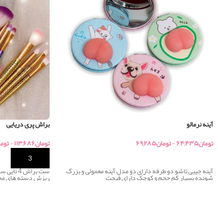
آینه نرمالو
براش پری دریایی
تومان
۶۴,۴۳۵
-
تومان
۶۹,۲۸۵
تومان
۱۱۳,۶۸۶
-
توم
خرید
خرید
آینه جیبی تاشو دو طرفه دارای دو مدل آینه معمولی و بزرگ
ست براش 4
شونده بسیار کم حجم و کوچک دارای فیجت
ریزش دسته های مح