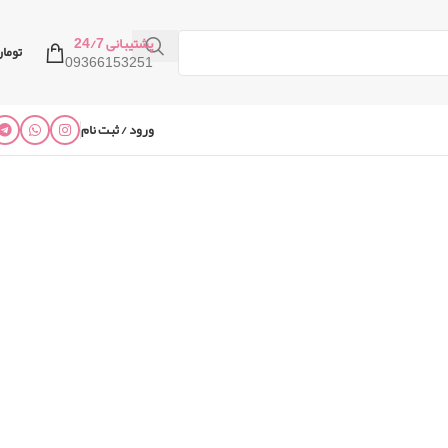
پشتیبانی 24/7
توما
09366153251
ورود / ثبت نام