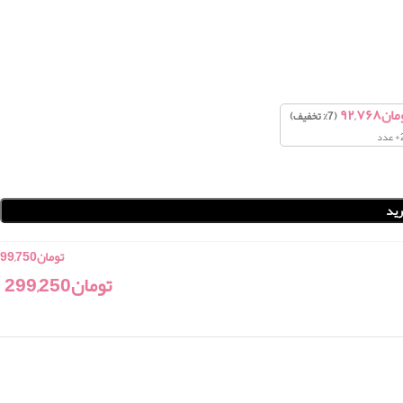
مان
۹۲,۷۶۸
(7% تخفیف)
د
ید
تومان
99,750
تومان
299,250