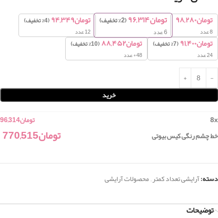
تومان
۹۶,۳۱۴
تومان
۹۸,۲۸۰
تومان
۹۴,۳۴۹
(2% تخفیف)
(4% تخفیف)
8
عدد
12 عدد
6 عدد
تومان
۹۱,۴۰۰
تومان
۸۸,۴۵۲
(7% تخفیف)
(10% تخفیف)
24 عدد
48+ عدد
خرید
x
8
تومان
96,314
تومان
770,515
خط چشم رنگی کیس بیوتی
دسته:
آرایشی تعداد کمتر
,
محصولات آرایشی
توضیحات