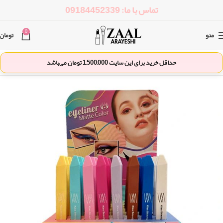
تماس با ما: 09184452339
0
منو
تومان
حداقل خرید برای این سایت
1,500,000
تومان می‌باشد