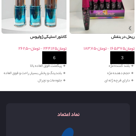
ریمل در بنفش
کانتور استیکی ژولیوس
تومان
۱۶۵,۳۷۵
-
تومان
۱۸۳,۷۵۰
تومان
۲۴۴,۱۲۵
-
تومان
۲۶۲,۵۰۰
خرید
خرید
🔸 بلند کننده مژه
🔸
پیگمنت فوق العاده بالا
🔸
حجم دهنده مژه
🔸 بلندینگ و پخش بسیار راحت و فوق العاده
🔸
دارای فرچه ژله ای
🔸 جلوه مات و نچرال
نماد اعتماد