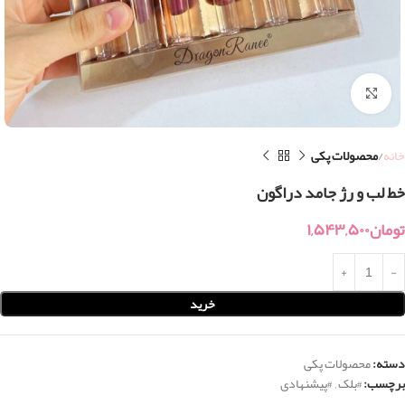
بزرگنمایی تصویر
خانه
محصولات پکی
خط لب و رژ جامد دراگون
تومان
۱,۵۴۳,۵۰۰
خرید
دسته:
محصولات پکی
برچسب:
#بلک
,
#پیشنهادی