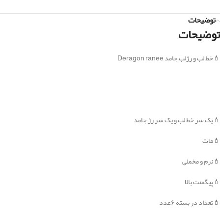
توضیحات
توضیحات
💄خط لب و رژلب جامد Deragon ranee
💄یک سر خط لب و یک سر رژ جامد
💄مات
💄نرم و مخملی
💄پیگمنت بالا
💄تعداد در بسته ۶عدد