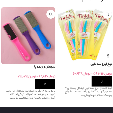
تیغ ابرو سه تایی
سوهان و رنده پا
تومان
۵۶,۳۹۳
-
تومان
۶۰,۶۳۸
تومان
۶۹,۸۲۰
-
تومان
۷۵,۰۷۵
خرید
خرید
تیغ اصلاح ابرو سه تایی تینکل بسته ی ۳
لایه بردار(رنگ به صورت رندوم ارسال می
عددی کاربرد آسان و راحت مناسب انواع
شود) دو طرفه دسته پلاستیکی استفاده
پوست اصلاح موهای ظریف
آسان و موثر پاکسازی و شفافیت پوست