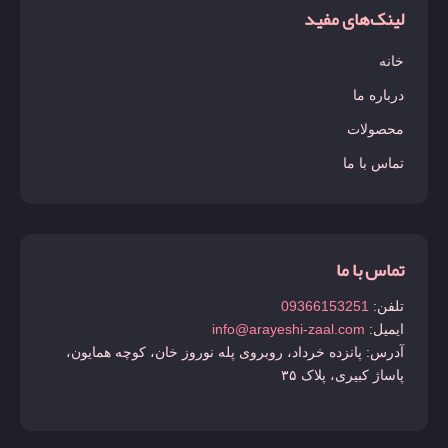
لینک‌های مفید
خانه
درباره ما
محصولات
تماس با ما
تماس با ما
تلفن:
09366153251
ایمیل:
info@arayeshi-zaal.com
آدرس: پانزده خرداد، روبروی پله نوروز خان، کوچه همایون،
پاساژ کبیری، پلاک ۳۵