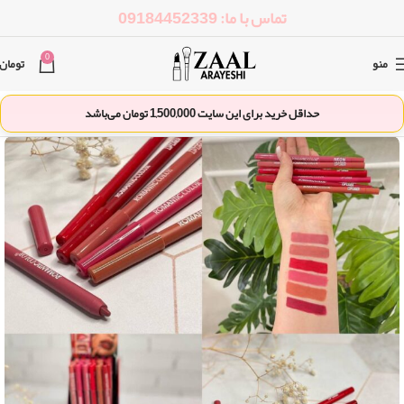
تماس با ما: 09184452339
0
منو
تومان
حداقل خرید برای این سایت
1,500,000
تومان می‌باشد